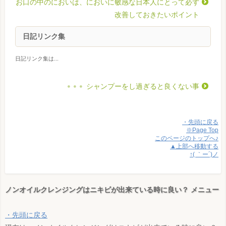
お口の中のにおいは、においに敏感な日本人にとって必ず
改善しておきたいポイント
日記リンク集
日記リンク集は...
シャンプーをし過ぎると良くない事
・先頭に戻る
※Page Top
このページのトップへ♪
▲上部へ移動する
↑( ｀ー´)ノ
ノンオイルクレンジングはニキビが出来ている時に良い？ メニュー
・先頭に戻る