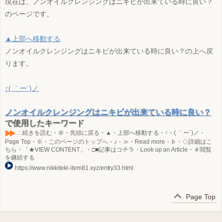
現在は、ノンオイルクレンジングはニキビが出来ている時に良い？
のページです。
▲上部へ移動する
ノンオイルクレンジングはニキビが出来ている時に良い？の上へ戻
ります。
↑( ｀ー´)ノ
ノンオイルクレンジングはニキビが出来ている時に良い？
で使用したキーワード
∴続きを読む・＠・先頭に戻る・▲・上部へ移動する・↑・( ｀ー´)ノ・
Page Top・※・このページのトップへ・♪・≫・Read more・♭・◇詳細はこ
ちら・「★VIEW CONTENT」・□■記事はコチラ・Look up an Article・＃閲覧
を継続する
https://www.nikkiteki-item81.xyz/entry33.html
Page Top