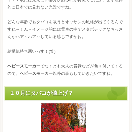
的に日本では見れない光景ですね。
どんな年齢でもタバコを吸うとオッサンの風格が出てくるんで
すね～！ん～イメージ的には電車の中でメタボチックなおっさ
んがハア～ハア～している感じですかね。
結構気持ち悪いっす！(笑)
ヘビースモーカー
でなくとも大人の貫禄などが色々付いてくる
ので、
ヘビースモーカー
以外の事もしていきたいですね。
１０月にタバコが値上げ？