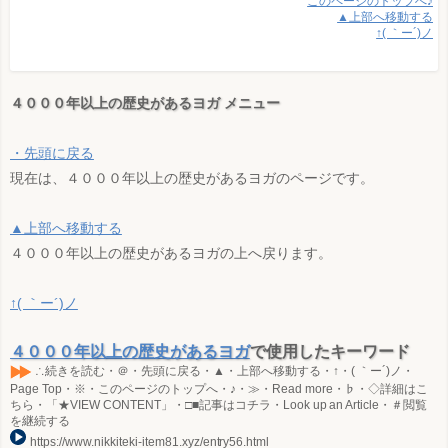
このページのトップへ♪
▲上部へ移動する
↑( ｀ー´)ノ
４０００年以上の歴史があるヨガ メニュー
・先頭に戻る
現在は、４０００年以上の歴史があるヨガのページです。
▲上部へ移動する
４０００年以上の歴史があるヨガの上へ戻ります。
↑( ｀ー´)ノ
４０００年以上の歴史があるヨガ
で使用したキーワード
∴続きを読む・＠・先頭に戻る・▲・上部へ移動する・↑・( ｀ー´)ノ・
Page Top・※・このページのトップへ・♪・≫・Read more・♭・◇詳細はこ
ちら・「★VIEW CONTENT」・□■記事はコチラ・Look up an Article・＃閲覧
を継続する
https://www.nikkiteki-item81.xyz/entry56.html