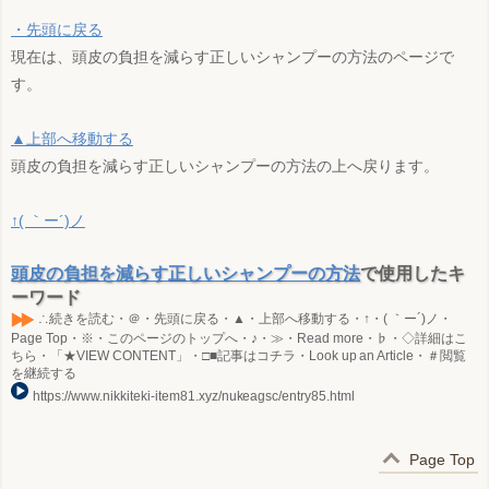
・先頭に戻る
現在は、頭皮の負担を減らす正しいシャンプーの方法のページで
す。
▲上部へ移動する
頭皮の負担を減らす正しいシャンプーの方法の上へ戻ります。
↑( ｀ー´)ノ
頭皮の負担を減らす正しいシャンプーの方法
で使用したキ
ーワード
∴続きを読む・＠・先頭に戻る・▲・上部へ移動する・↑・( ｀ー´)ノ・
Page Top・※・このページのトップへ・♪・≫・Read more・♭・◇詳細はこ
ちら・「★VIEW CONTENT」・□■記事はコチラ・Look up an Article・＃閲覧
を継続する
https://www.nikkiteki-item81.xyz/nukeagsc/entry85.html
Page Top